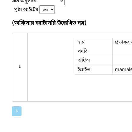
ক্রম অনুসারে
পৃষ্ঠা আইটেম
(অফিসার ক্যাটাগরি উল্লেখিত নয়)
নাম
প্রভাকর 
পদবি
অফিস
১
ইমেইল
mamale
১