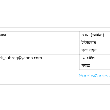
সাহা
ফোন (অফিস)
ইন্টারকম
কক্ষ নম্বর
k_subreg
@yahoo.com
মোবাইল
ফ্যাক্স
ভিকার্ড ডাউনলোড